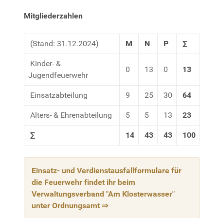
Mitgliederzahlen
(Stand: 31.12.2024)
M
N
P
∑
Kinder- &
0
13
0
13
Jugendfeuerwehr
Einsatzabteilung
9
25
30
64
Alters- & Ehrenabteilung
5
5
13
23
∑
14
43
43
100
Einsatz- und Verdienstausfallformulare für
die Feuerwehr findet ihr beim
Verwaltungsverband "Am Klosterwasser"
unter Ordnungsamt ⇒