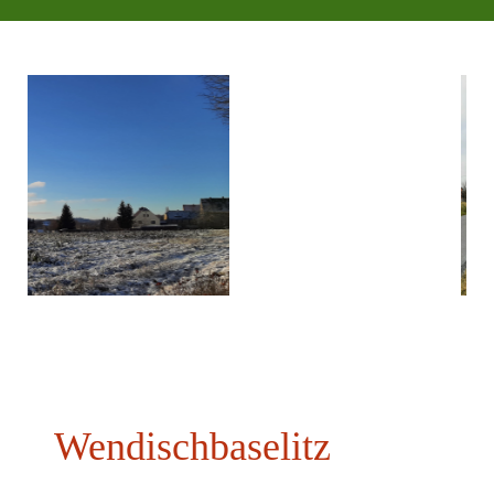
Foto: M. 
Wendischbaselitz