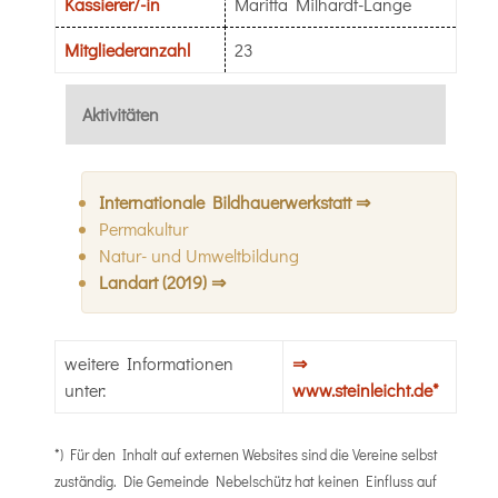
Kassierer/-in
Maritta Milhardt-Lange
Mitgliederanzahl
23
Aktivitäten
Internationale Bildhauerwerkstatt ⇒
Permakultur
Natur- und Umweltbildung
Landart (2019) ⇒
weitere Informationen
⇒
unter:
www.steinleicht.de*
*) Für den Inhalt auf externen Websites sind die Vereine selbst
zuständig. Die Gemeinde Nebelschütz hat keinen Einfluss auf