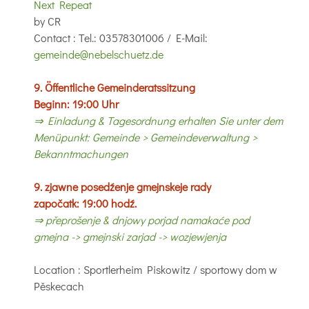
Next Repeat
by
CR
Contact
: Tel.: 03578301006 / E-Mail:
gemeinde@nebelschuetz.de
9. Öffentliche Gemeinderatssitzung
Beginn: 19:00 Uhr
⇒ Einladung & Tagesordnung erhalten Sie unter dem
Menüpunkt: Gemeinde > Gemeindeverwaltung >
Bekanntmachungen
9. zjawne posedźenje gmejnskeje rady
započatk: 19:00 hodź.
⇒ přeprošenje & dnjowy porjad namakaće pod
gmejna -> gmejnski zarjad -> wozjewjenja
Location
: Sportlerheim Piskowitz / sportowy dom w
Pěskecach