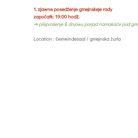
1. zjawne posedźenje gmejnskeje rady
započatk: 19:00 hodź.
⇒ přeprošenje & dnjowy porjad namakaće pod gmej
Location
: Gemeindesaal / gmejnska žurla