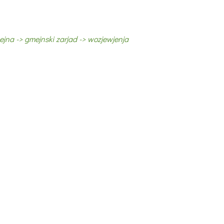
na -> gmejnski zarjad -> wozjewjenja