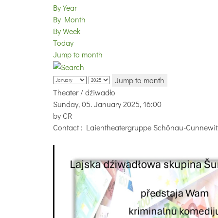
By Year
By Month
By Week
Today
Jump to month
Jump to month
Theater / dźiwadło
Sunday, 05. January 2025, 16:00
by
CR
Contact
: Laientheatergruppe Schönau-Cunnewit