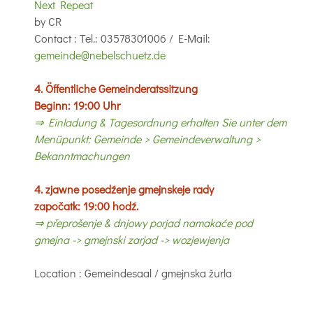
Next Repeat
by
CR
Contact
: Tel.: 03578301006 / E-Mail:
gemeinde@nebelschuetz.de
4. Öffentliche Gemeinderatssitzung
Beginn: 19:00 Uhr
⇒ Einladung & Tagesordnung erhalten Sie unter dem
Menüpunkt: Gemeinde > Gemeindeverwaltung >
Bekanntmachungen
4. zjawne posedźenje gmejnskeje rady
započatk: 19:00 hodź.
⇒ přeprošenje & dnjowy porjad namakaće pod
gmejna -> gmejnski zarjad -> wozjewjenja
Location
: Gemeindesaal / gmejnska žurla