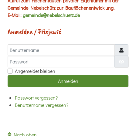
Aufruf zum Flächentausch privater Eigentümer mit der
Gemeinde Nebelschütz zur Bauflächenentwicklung.
E-Mail:
gemeinde@nebelschuetz.de
Anmelden / Přizjewić
Benutzername
Passwort
Passw
Angemeldet bleiben
Anmelden
Passwort vergessen?
Benutzername vergessen?
Nach oben