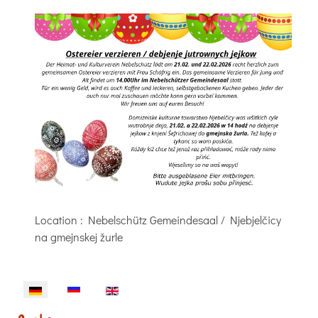
Location
: Nebelschütz Gemeindesaal / Njebjelčicy
na gmejnskej žurle
Sprache auswählen