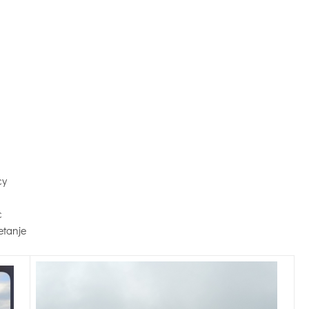
cy
c
etanje