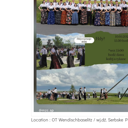
Location
: OT Wendischbaselitz / wj.dź. Serbske P