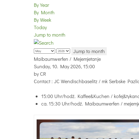
By Year
By Month
By Week
Today
Jump to month
Jump to month
Maibaumwerfen / Mejemjetanje
Sunday, 10. May 2026, 15:00
by
CR
Contact
: JC Wendischbaselitz / mk Serbske Pazli
15:00 Uhr/hodź. Kaffee&Kuchen / kofej&tykan
ca. 15:30 Uhr/hodź. Maibaumwerfen / mejemj