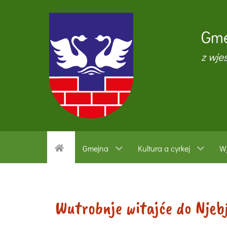
Gme
z wje
Gmejna
Kultura a cyrkej
Wj
Wutrobnje witajće do Njeb