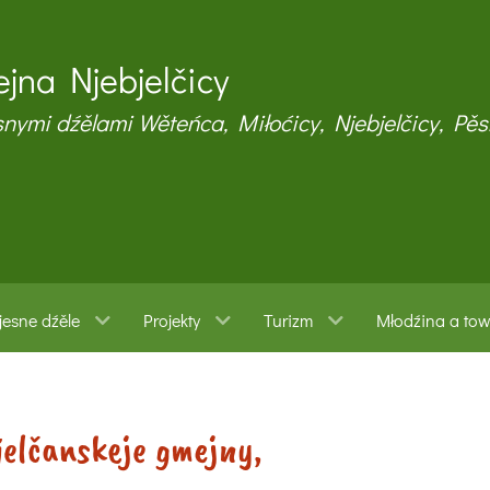
jna Njebjelčicy
snymi dźělami Wěteńca, Miłoćicy, Njebjelčicy, Pěs
esne dźěle
Projekty
Turizm
Młodźina a to
jelčanskeje gmejny,