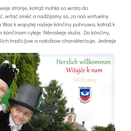
weje stronje, kotraž mohła so wrota do
 witać směć a nadźijamy so, zo naš wirtuelny
 a Was k wopytej našeje kónčiny pohnuwa, kotraž k
kim kónčinam cyłeje Němskeje słuša. Do kónčiny,
ašich tradicijow a nałožkow charakterizuje. Jedneje