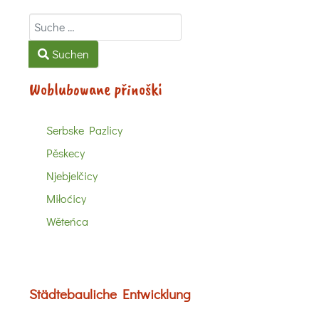
Suchen
Suchen
Woblubowane přinoški
Serbske Pazlicy
Pěskecy
Njebjelčicy
Miłoćicy
Wěteńca
Städtebauliche Entwicklung