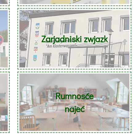
Zarjadniski zwjazk
Rumnosće
najeć