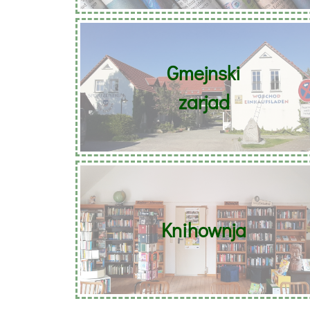
Gmejnski
zarjad
Knihownja