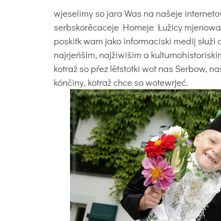
wjeselimy so jara Was na našeje interneto
serbskorěcaceje Horneje Łužicy mjenować,
poskitk wam jako informaciski medij słuži
najrjeńšim, najžiwišim a kulturnohistoris
kotraž so přez lětstotki wot nas Serbow, n
kónčiny, kotraž chce so wotewrjeć.