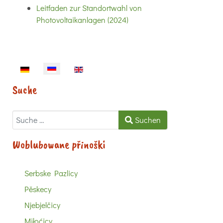
Leitfaden zur Standortwahl von
Photovoltaikanlagen (2024)
Sprache auswählen
Suche
Suchen
Suchen
Woblubowane přinoški
Serbske Pazlicy
Pěskecy
Njebjelčicy
Miłoćicy