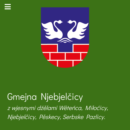
Gmejna Njebjelčicy
z wjesnymi dźělami Wěteńca, Miłoćicy,
Njebjelčicy, Pěskecy, Serbske Pazlicy.