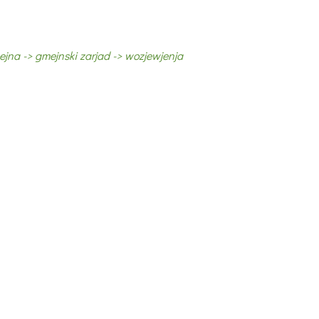
na -> gmejnski zarjad -> wozjewjenja