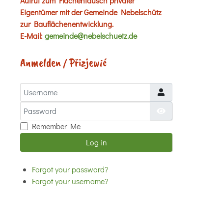
Aufruf zum Flächentausch privater
Eigentümer mit der Gemeinde Nebelschütz
zur Bauflächenentwicklung.
E-Mail:
gemeinde@nebelschuetz.de
Anmelden / Přizjewić
Username
Password
Show Password
Remember Me
Log in
Forgot your password?
Forgot your username?