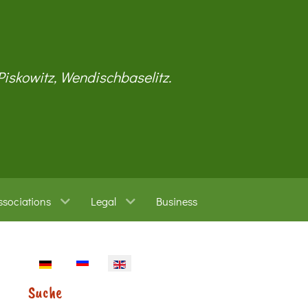
 Piskowitz, Wendischbaselitz.
ssociations
Legal
Business
Select your language
Suche