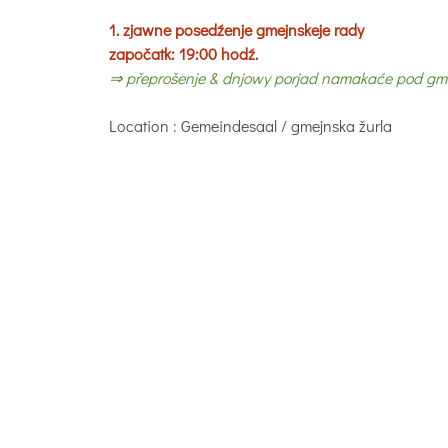
1. zjawne posedźenje gmejnskeje rady
započatk: 19:00 hodź.
⇒ přeprošenje & dnjowy porjad namakaće pod gmej
Location
: Gemeindesaal / gmejnska žurla