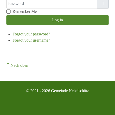
Password
Show
Remember Me
Log in
Forgot your password?
Forgot your username?
Nach oben
© 2021 - 2026 Gemeinde Nebelschütz