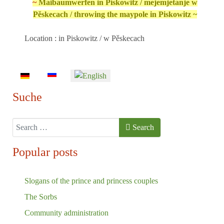
~
Maibaumwerfen in Piskowitz / mejemjetanje w
Pěskecach / throwing the maypole in Piskowitz ~
Location
: in Piskowitz / w Pěskecach
Select your language
Suche
Search
Search
Popular posts
Slogans of the prince and princess couples
The Sorbs
Community administration