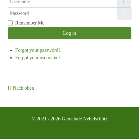
Password
Show
Remember Me
Log in
Forgot your password?
Forgot your username?
Nach oben
© 2021 - 2026 Gemeinde Nebelschütz