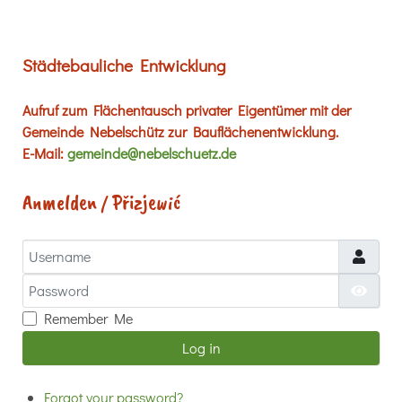
Städtebauliche Entwicklung
Aufruf zum Flächentausch privater Eigentümer mit der
Gemeinde Nebelschütz zur Bauflächenentwicklung.
E-Mail:
gemeinde@nebelschuetz.de
Anmelden / Přizjewić
Username
Password
Show
Remember Me
Log in
Forgot your password?