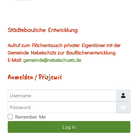
Städtebauliche Entwicklung
Aufruf zum Flächentausch privater Eigentümer mit der
Gemeinde Nebelschütz zur Bauflächenentwicklung.
E-Mail:
gemeinde@nebelschuetz.de
Anmelden / Přizjewić
Username
Password
Show
Remember Me
Log in