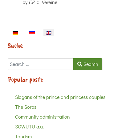
by
CR
:: Vereine
Select your language
Suche
Search
Search
Popular posts
Slogans of the prince and princess couples
The Sorbs
Community administration
SOWUTU a.a.
Tourism