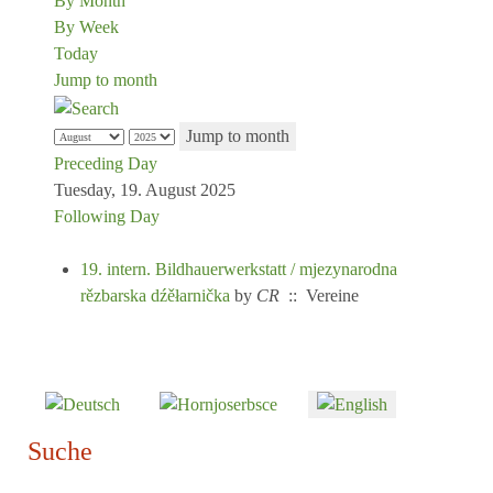
By Month
By Week
Today
Jump to month
Jump to month
Preceding Day
Tuesday, 19. August 2025
Following Day
19. intern. Bildhauerwerkstatt / mjezynarodna
rězbarska dźěłarnička
by
CR
:: Vereine
Select your language
Suche