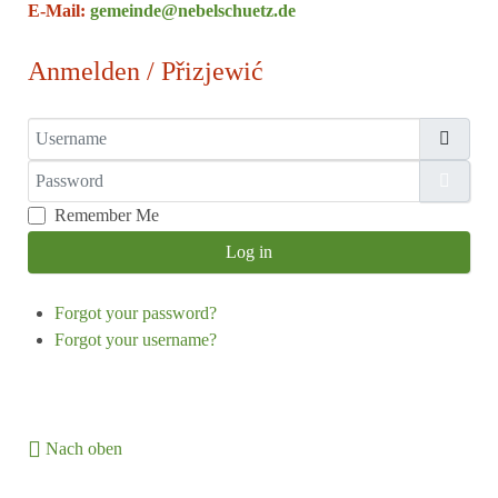
E-Mail:
gemeinde@nebelschuetz.de
Anmelden / Přizjewić
Username
Password
Show
Remember Me
Log in
Forgot your password?
Forgot your username?
Nach oben