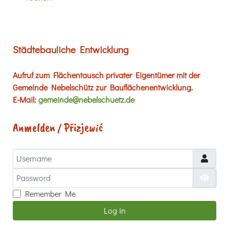
Städtebauliche Entwicklung
Aufruf zum Flächentausch privater Eigentümer mit der
Gemeinde Nebelschütz zur Bauflächenentwicklung.
E-Mail:
gemeinde@nebelschuetz.de
Anmelden / Přizjewić
Username
Password
Show
Remember Me
Log in