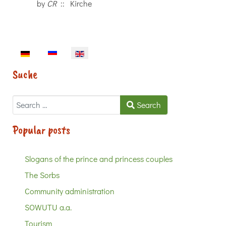
by
CR
:: Kirche
Select your language
Suche
Search
Search
Popular posts
Slogans of the prince and princess couples
The Sorbs
Community administration
SOWUTU a.a.
Tourism