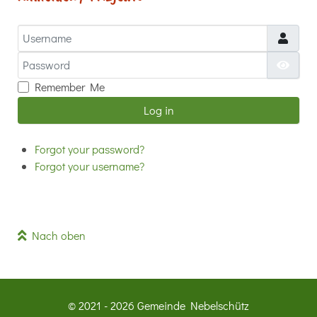
Username
Password
Show
Remember Me
Log in
Forgot your password?
Forgot your username?
Nach oben
© 2021 - 2026 Gemeinde Nebelschütz