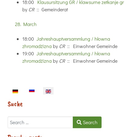
18:00
Klausursitzung GR / klawsurne zetkanje gr
by
CR
:: Gemeinderat
28. March
18:00
Jahreshauptversammlung / hłowna
zhromadźizna
by
CR
:: Einwohner Gemeinde
19:00
Jahreshauptversammlung / hłowna
zhromadźizna
by
CR
:: Einwohner Gemeinde
Select your language
Suche
Search
Search