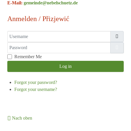
E-Mail:
gemeinde@nebelschuetz.de
Anmelden / Přizjewić
Username
Password
Show
Remember Me
Log in
Forgot your password?
Forgot your username?
Nach oben