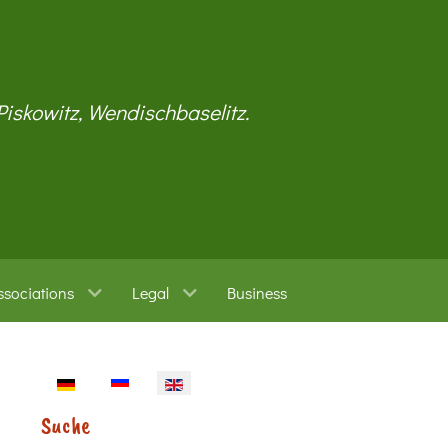
 Piskowitz, Wendischbaselitz.
ssociations
Legal
Business
Select your language
Suche