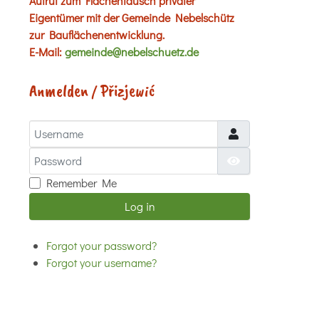
Aufruf zum Flächentausch privater
Eigentümer mit der Gemeinde Nebelschütz
zur Bauflächenentwicklung.
E-Mail:
gemeinde@nebelschuetz.de
Anmelden / Přizjewić
Username
Password
Show Password
Remember Me
Log in
Forgot your password?
Forgot your username?